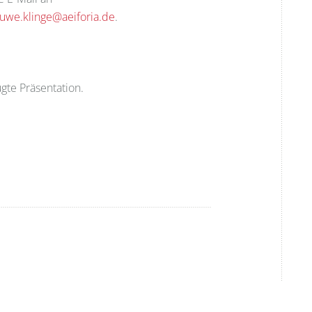
uwe.klinge@aeiforia.de
.
ügte Präsentation.