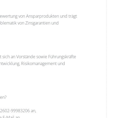
Bewertung von Ansparprodukten und trägt
blematik von Zinsgarantien und
 sich an Vorstände sowie Führungskräfte
tentwicklung, Risikomanagement und
gen?
 02602-99983206 an,
e E-Mail an